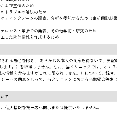
告および宣伝のため
上のトラブルの解決のため
ーケティングデータの調査、分析を委託するため（事前問診結
ファレンス・学会での発表、その他学術・研究のため
加工した統計情報を作成するため
される場合を除き、 あらかじめ本人の同意を得ないで、要配
味します。）を取得しません。なお、当クリニックでは、オンラ
個人情報を含みますがこれに限られません。）について、録音
リシーへの同意をもって、当クリニックにおける当該録音等お
ついて
き、個⼈情報を第三者へ開⽰または提供いたしません。