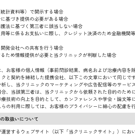
（統計資料等）で開示する場合
令に基づき提供の必要がある場合
保護法に基づく第三者に該当しない場合
利用等に係るお支払いに際し、クレジット決済のため金融機関
ム開発会社への共有を行う場合
するため情報提供が必要と当クリニックが判断した場合
は、お客様の個人情報（事前問診結果、病名および治療内容を
ックと契約を締結した提携会社、以下この文章において同じで
分析し、当クリニックのマーケティングや広告配信等のサービ
場合、当該第三者は、当クリニックから依頼された目的のため
診療技術の向上を目的として、カンファレンスや学会・論文等
れらの利用に際しては、お客様のプライバシーに細心の配慮を
報等の取扱いについて
が運営するウェブサイト（以下「当クリニックサイト」）にお