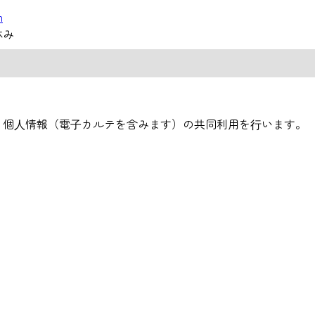
m
休み
、個⼈情報（電⼦カルテを含みます）の共同利用を⾏います。