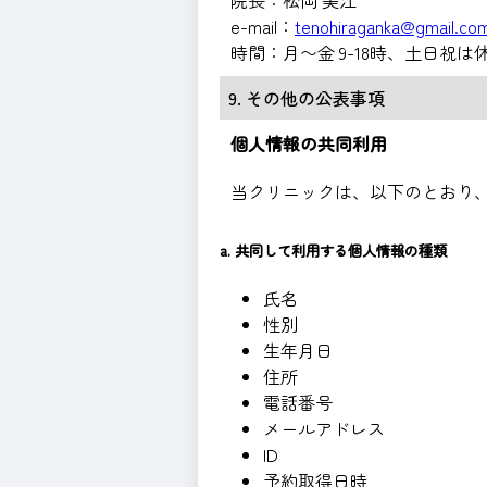
院長：松岡 美江
e-mail：
tenohiraganka@gmail.co
時間：月〜金 9-18時、土日祝は
9. その他の公表事項
個人情報の共同利用
当クリニックは、以下のとおり
a. 共同して利用する個人情報の種類
氏名
性別
生年月日
住所
電話番号
メールアドレス
ID
予約取得日時